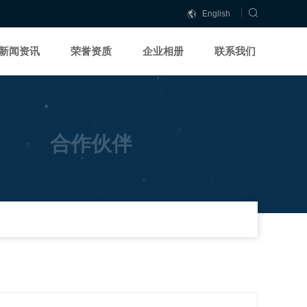
English
中
中
文
文
新闻资讯
荣誉资质
企业相册
联系我们
简
繁
体
體
合作伙伴