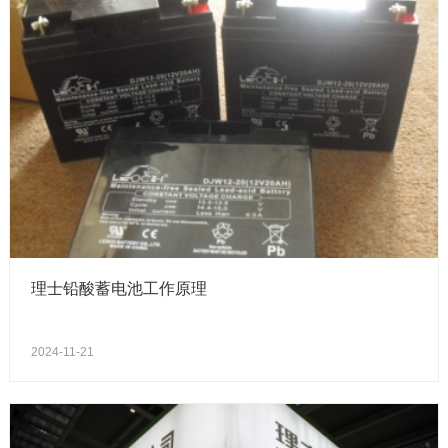
理士铅酸蓄电池工作原理
2024-11-21