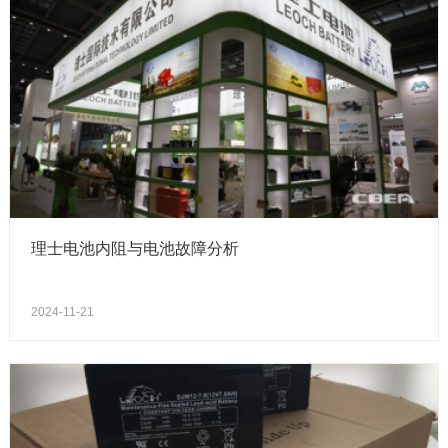
理士电池内阻与电池故障分析
2024-11-21