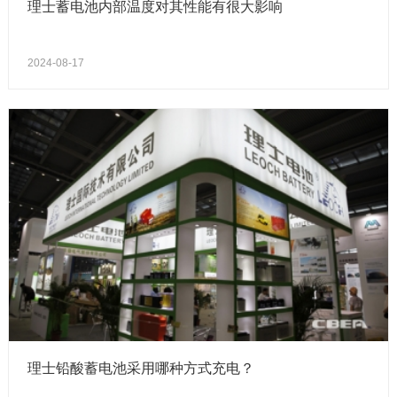
理士蓄电池内部温度对其性能有很大影响
2024-08-17
理士铅酸蓄电池采用哪种方式充电？