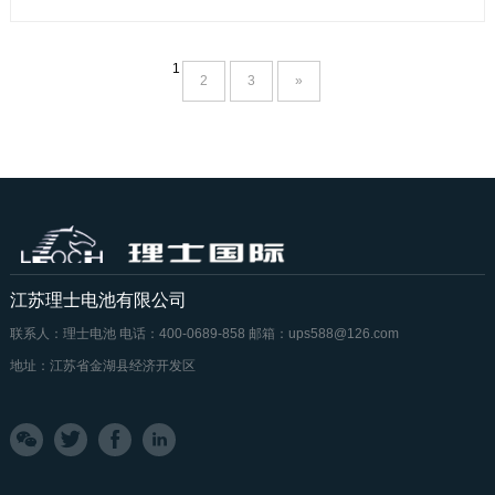
1
2
3
»
江苏理士电池有限公司
联系人：理士电池
电话：400-0689-858
邮箱：ups588@126.com
地址：江苏省金湖县经济开发区