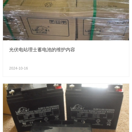
光伏电站理士蓄电池的维护内容
2024-10-16